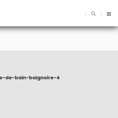
|
|
lle-de-bain-baignoire-4