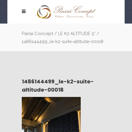
Parisii Concept
/
LE K2 ALTITUDE 5*
/
1486144499_le-k2-suite-altitude-00018
1486144499_le-k2-suite-
altitude-00018