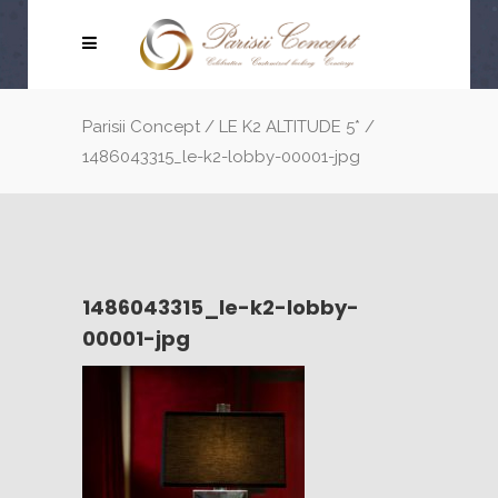
Parisii Concept
/
LE K2 ALTITUDE 5*
/
1486043315_le-k2-lobby-00001-jpg
1486043315_le-k2-lobby-
00001-jpg