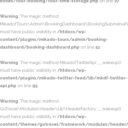
boxes/tour-booking/tour-time-storage.php
on line
27
Warning
: The magic method
MikadofTours\Admin\BookingDashboard\BookingSubmenuPa
must have public visibility in
/htdocs/wp-
content/plugins/mikado-tours/admin/booking-
dashboard/booking-dashboard.php
on line
51
Warning
: The magic method MikadofTwitterApi::__wakeup()
must have public visibility in
/htdocs/wp-
content/plugins/mikado-twitter-feed/lib/mkdf-twitter-
api.php
on line
95
Warning
: The magic method
GoTravel\Modules\Header\Lib\HeaderFactory::__wakeup()
must have public visibility in
/htdocs/wp-
content/themes/gotravel/framework/modules/header/