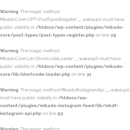
Warning
: The magic method
MikadoCore\CPT\PostTypesRegister::__wakeup() must have
public visibility in
/htdocs/wp-content/plugins/mikado-
core/post-types/post-types-register.php
on line
29
Warning
: The magic method
MikadoCore\Lib\ShortcodeLoader::__wakeup() must have
public visibility in
/htdocs/wp-content/plugins/mikado-
core/lib/shortcode-loader.php
on line
31
Warning
: The magic method MikadofInstagramApi::__wakeup()
must have public visibility in
/htdocs/wp-
content/plugins/mikado-instagram-feed/lib/mkdf-
instagram-api.php
on line
93
Warning
: The magic method