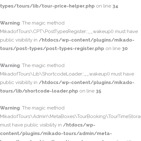
types/tours/lib/tour-price-helper.php
on line
34
Warning
: The magic method
MikadofTours\CPT\PostTypesRegister::__wakeup() must have
public visibility in
/htdocs/wp-content/plugins/mikado-
tours/post-types/post-types-register.php
on line
30
Warning
: The magic method
MikadofTours\Lib\ShortcodeLoader::__wakeup() must have
public visibility in
/htdocs/wp-content/plugins/mikado-
tours/lib/shortcode-loader.php
on line
35
Warning
: The magic method
MikadofTours\Admin\MetaBoxes\TourBooking\TourTimeStorag
must have public visibility in
/htdocs/wp-
content/plugins/mikado-tours/admin/meta-