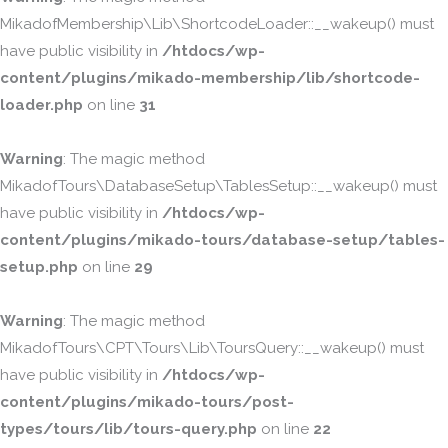
MikadofMembership\Lib\ShortcodeLoader::__wakeup() must
have public visibility in
/htdocs/wp-
content/plugins/mikado-membership/lib/shortcode-
loader.php
on line
31
Warning
: The magic method
MikadofTours\DatabaseSetup\TablesSetup::__wakeup() must
have public visibility in
/htdocs/wp-
content/plugins/mikado-tours/database-setup/tables-
setup.php
on line
29
Warning
: The magic method
MikadofTours\CPT\Tours\Lib\ToursQuery::__wakeup() must
have public visibility in
/htdocs/wp-
content/plugins/mikado-tours/post-
types/tours/lib/tours-query.php
on line
22