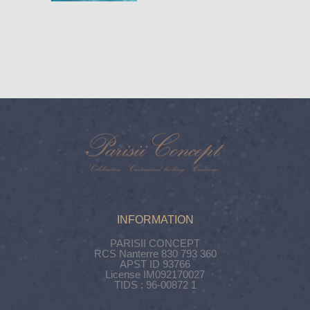
INFORMATION
PARISII CONCEPT
RCS Nanterre 830 793 360
APST ID 93766
License IM092170027
TIDS : 96-00872 1