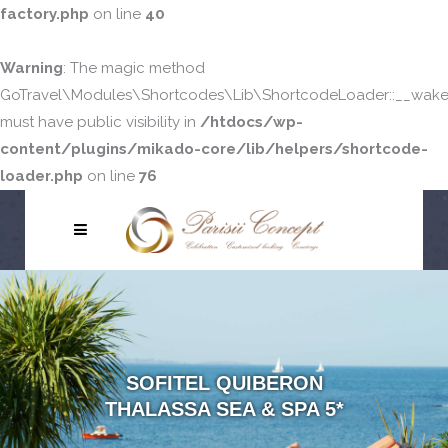
factory.php
on line
40
Warning
: The magic method
GoTravel\Modules\Shortcodes\Lib\ShortcodeLoader::__wake
must have public visibility in
/htdocs/wp-
content/plugins/mikado-core/lib/helpers/shortcode-
loader.php
on line
76
SOFITEL QUIBERON
THALASSA SEA & SPA 5*