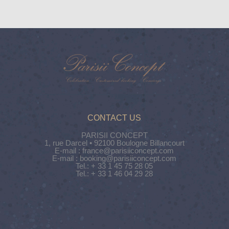
CONTACT US
PARISII CONCEPT
1, rue Darcel • 92100 Boulogne Billancourt
E-mail : france@parisiiconcept.com
E-mail : booking@parisiiconcept.com
Tel.: + 33 1 45 75 28 05
Tel.: + 33 1 46 04 29 28