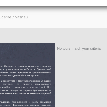
ucerne / Vitznau
No tours match your criteria
она Люцерн и административного района
ерн, у подножия горы Пилатус.Прелестный
ртинами, повествующими о предназначении
ря которым здание былопостроено.
 Вассертурм и мост Капельбрюкке.А рядом
построен по проекту французского
лемЦентр культуры и конгрессов (KKL),
м этаже центра находится Кунстмузеум —
жная возле него часто являются площадкой
льдсена, принадлежит к числу всемирно
сть солдат Швейцарской гвардии, которые