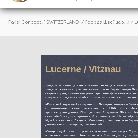
Parisii Concept
/
SWITZERLAND
/
Города Швейцарии
/
L
Lucerne / Vitznau
Люцерн – столица одноимённого немецкоязычного кант
Люцерн, живописно расположившегося на берегу озера Люц
старый город, здания которого украшены фресками или ка
конкретного здания или об исторических событиях, благода
«Визитной карточкой» старинного Люцерна являются башня
с железнодорожным вокзалом в 1999 году был 
архитекторалауреата Притцкеровской премии Жаном Нуве
ставшийобразцом современной архитектуры. На четвёрто
Музей искусства г. Люцерн. Сам центр, площадь и набере
для выставок, концертов, фестивалей.
«Умирающий лев» — работа датского скульптора Торва
известных скульптур. Этот памятник был воздвигнут в че