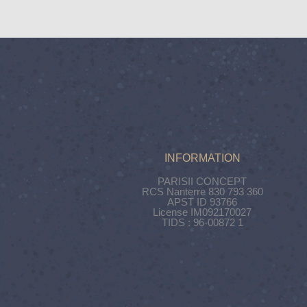
INFORMATION
PARISII CONCEPT
RCS Nanterre 830 793 360
APST ID 93766
License IM092170027
TIDS : 96-00872 1