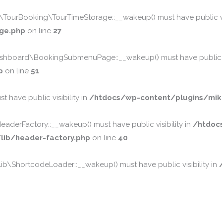
urBooking\TourTimeStorage::__wakeup() must have public vis
ge.php
on line
27
board\BookingSubmenuPage::__wakeup() must have public vis
p
on line
51
 have public visibility in
/htdocs/wp-content/plugins/mika
erFactory::__wakeup() must have public visibility in
/htdoc
ib/header-factory.php
on line
40
\ShortcodeLoader::__wakeup() must have public visibility in