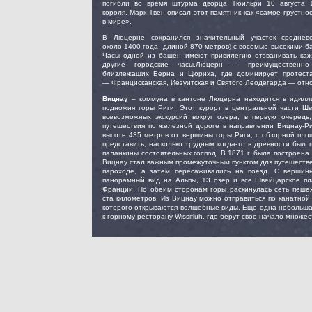
погибли во время штурма дворца Тюильри 10 августа 
короля. Марк Твен описал этот памятник как «самое грустн
в мире».
В Люцерне сохранился значительный участок средневе
около 1400 года, длиной 870 метров) с восемью высокими б
Часы одной из башен имеют привилегию отзванивать каж
другие городские часы.Люцерн — преимущественно
близлежащих Берна и Цюриха, где доминирует протеста
— Францисканская, Иезуитская и Святого Леодегарда — отно
Вицнау
– коммуна в кантоне Люцерна находится в идилли
подножия горы Риги. Этот курорт в центральной части Ш
всевозможных экскурсий вокруг озера, в первую очередь
путешествия по железной дороге в направлении Вицнау-Р
высоте 435 метров от вершины горы Риги, с обзорной пло
представить, насколько трудным когда-то в древности был 
паланкины состоятельных господ. В 1871 г. была построена
Вицнау стал важным промежуточным пунктом для путешеств
пароходе, а затем пересаживались на поезд. С вершин
панорамный вид на Альпы, 13 озер и все Швейцарское пл
Франции. По обеим сторонам горы раскинулась сеть пеше
ста километров. Из Вицнау можно отправиться по канатной 
которого открываются волшебные виды. Еще одна небольша
к горному ресторану Wissifluh, где берут свое начало множе