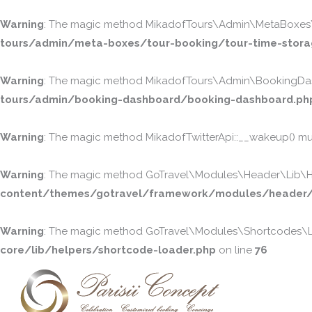
Warning
: The magic method MikadofTours\Admin\MetaBoxes\To
tours/admin/meta-boxes/tour-booking/tour-time-stora
Warning
: The magic method MikadofTours\Admin\BookingDash
tours/admin/booking-dashboard/booking-dashboard.ph
Warning
: The magic method MikadofTwitterApi::__wakeup() must
Warning
: The magic method GoTravel\Modules\Header\Lib\Head
content/themes/gotravel/framework/modules/header/l
Warning
: The magic method GoTravel\Modules\Shortcodes\Lib
core/lib/helpers/shortcode-loader.php
on line
76