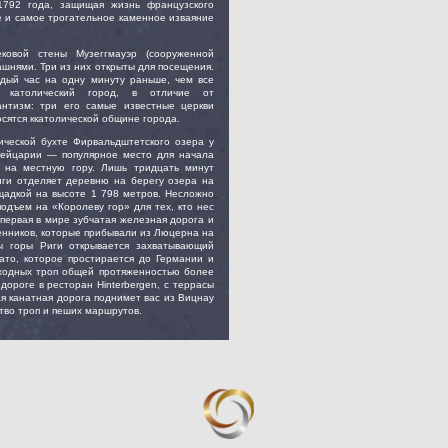
1792 года, защищая жизнь французского
ое и самое трогательное каменное изваяние
ковой стены Музеггмауэр (сооруженной
ашнями. Три из них открыты для посещения.
дый час на одну минуту раньше, чем все
 католический город, в отличие от
нтизм: три его самые известные церкви
сятся ккатолической общине города.
ческой бухте Фирвальдштетского озера у
вейцарии — популярное место для начала
, на местную гору. Лишь тридцать минут
иги отделяет деревню на берегу озера на
щадкой на высоте 1 798 метров. Несложно
подъем на «Королеву гор» для тех, кто нес
 первая в мире зубчатая железная дорога и
енников, которые прибывали из Люцерна на
ы горы Риги открывается захватывающий
ато, которое простирается до Германии и
ходных троп общей протяженностью более
дороге в ресторан Hinterbergen, с террасы
я канатная дорога поднимет вас из Вицнау
ство троп и пеших маршрутов.