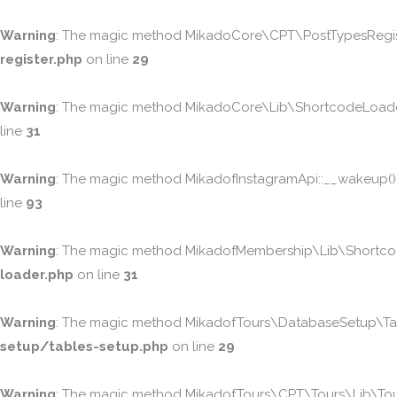
Warning
: The magic method MikadoCore\CPT\PostTypesRegister
register.php
on line
29
Warning
: The magic method MikadoCore\Lib\ShortcodeLoader::
line
31
Warning
: The magic method MikadofInstagramApi::__wakeup() mu
line
93
Warning
: The magic method MikadofMembership\Lib\ShortcodeL
loader.php
on line
31
Warning
: The magic method MikadofTours\DatabaseSetup\Table
setup/tables-setup.php
on line
29
Warning
: The magic method MikadofTours\CPT\Tours\Lib\Tours