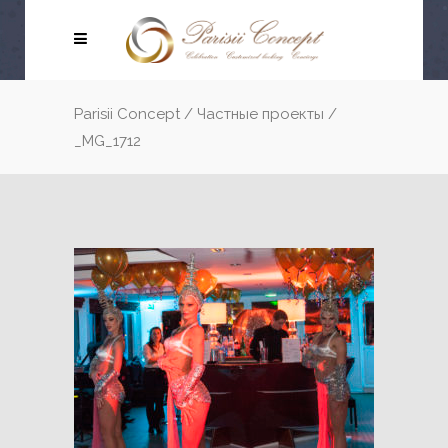
Parisii Concept
/
Частные проекты
/
_MG_1712