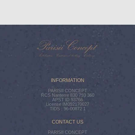
INFORMATION
PARISII CONCEPT
RCS Nanterre 830 793 360
APST ID 93766
License IM092170027
TIDS : 96-00872 1
CONTACT US
PARISII CONCEPT